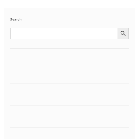
Search
Search Button
Search
for: