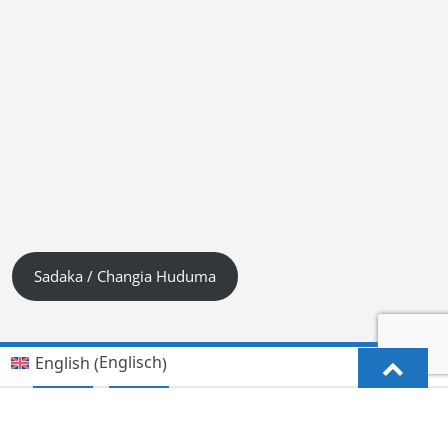
Sadaka / Changia Huduma
Englisch
English
(
)
Kiswahili (Tanzania)
Deutsch