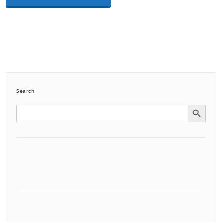
Search
Search Button
Search
for: