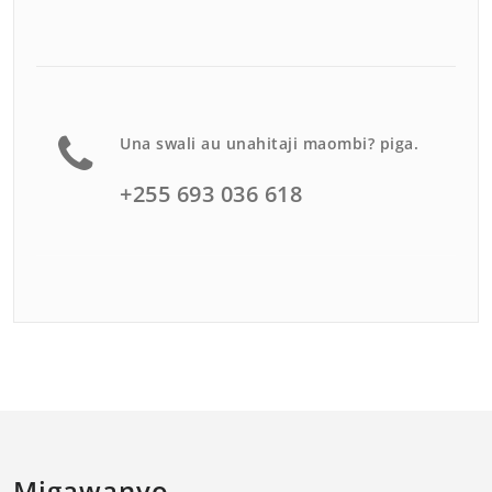
Una swali au unahitaji maombi? piga.
+255 693 036 618
Migawanyo