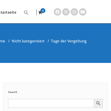
0
Startseite
items
me
/
Nicht kategorisiert
/
Tage der Vergeltung
Search
Search Button
Search
for: