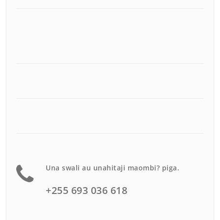
Una swali au unahitaji maombi? piga.
+255 693 036 618