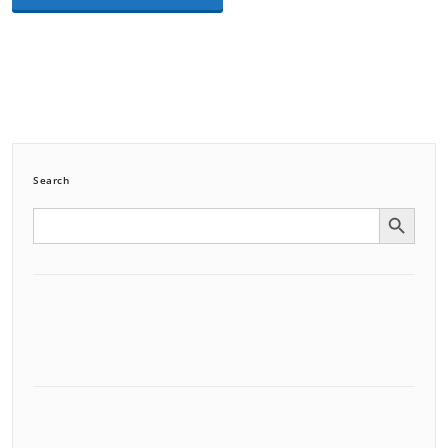
Search
Search Button
Search
for: