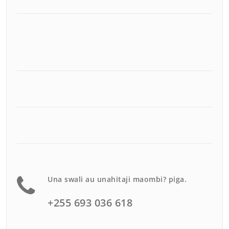
Una swali au unahitaji maombi? piga.
+255 693 036 618