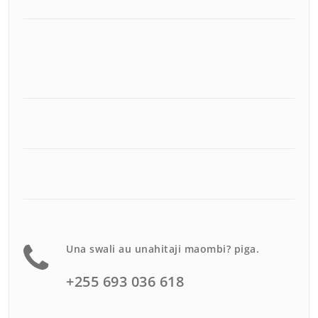
Una swali au unahitaji maombi? piga.
+255 693 036 618