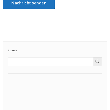
Search
Search Button
Search
for: