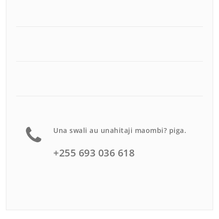
Una swali au unahitaji maombi? piga.
+255 693 036 618