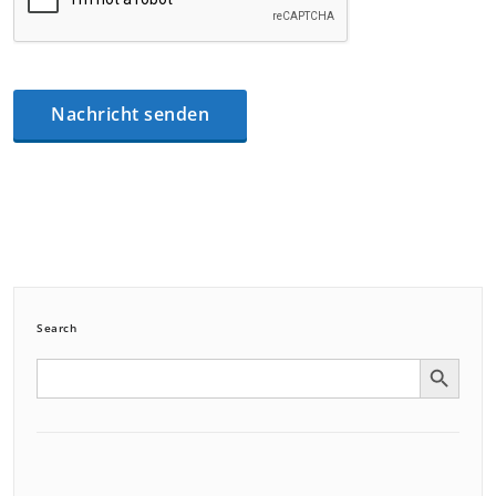
Search
Search Button
Search
for: