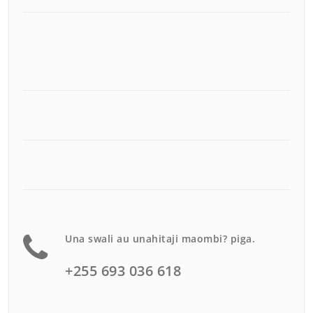
Una swali au unahitaji maombi? piga.
+255 693 036 618