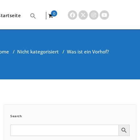
0
Startseite
items
ome
/
Nicht kategorisiert
/
Was ist ein Vorhof?
Search
Search Button
Search
for: