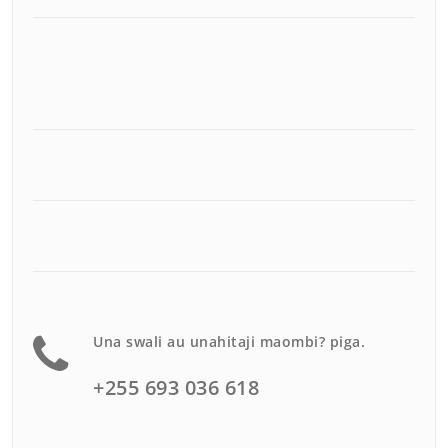
Una swali au unahitaji maombi? piga.
+255 693 036 618