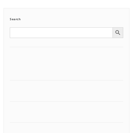
Search
Search Button
Search
for: