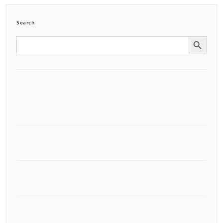
Search
Search Button
Search
for: