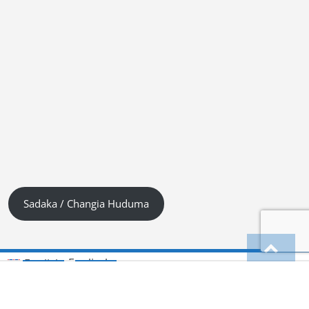
Sadaka / Changia Huduma
Englisch
English
(
)
Kiswahili (Tanzania)
Deutsch