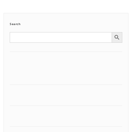
Search
Search Button
Search
for: