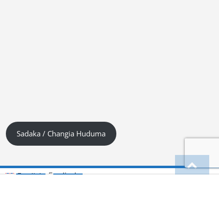
Sadaka / Changia Huduma
Englisch
English
(
)
Kiswahili (Tanzania)
Deutsch
Hindi
हिन्दी