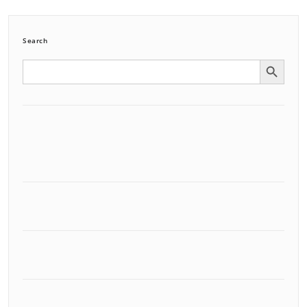
Search
Search Button
Search
for: