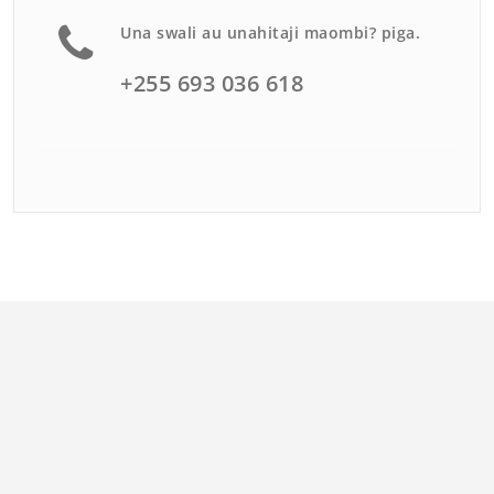
Una swali au unahitaji maombi? piga.
+255 693 036 618