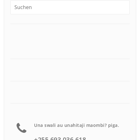
Una swali au unahitaji maombi? piga.
+255 693 036 618