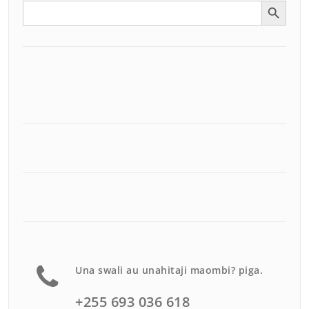
Search Button
Search
for:
Una swali au unahitaji maombi? piga.
+255 693 036 618