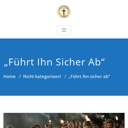
„Führt Ihn Sicher Ab“
Home
/
Nicht kategorisiert
/
„Führt ihn sicher ab“