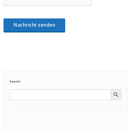
Search
Search Button
Search
for: