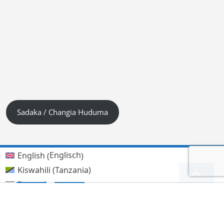
Sadaka / Changia Huduma
Englisch
English
(
)
Kiswahili (Tanzania)
Deutsch
Arabisch
العربية
(
)
Hindi
हिन्दी
(
)