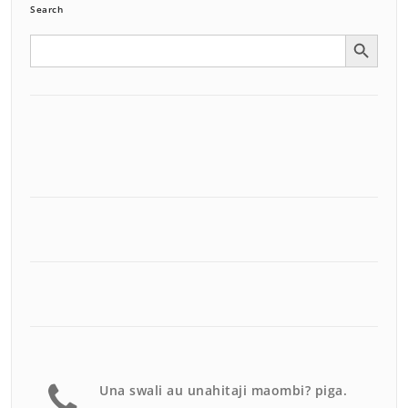
Search
Search Button
Search
for:
Una swali au unahitaji maombi? piga.