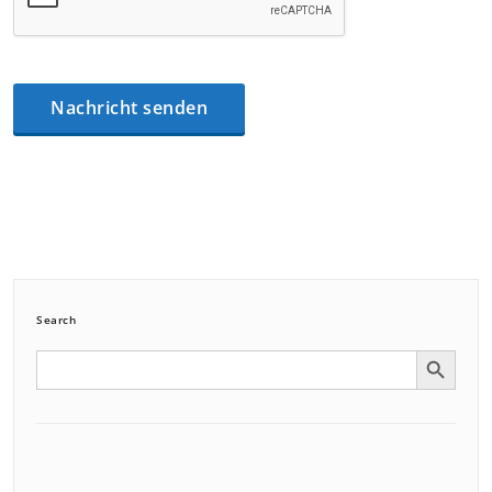
Search
Search Button
Search
for: