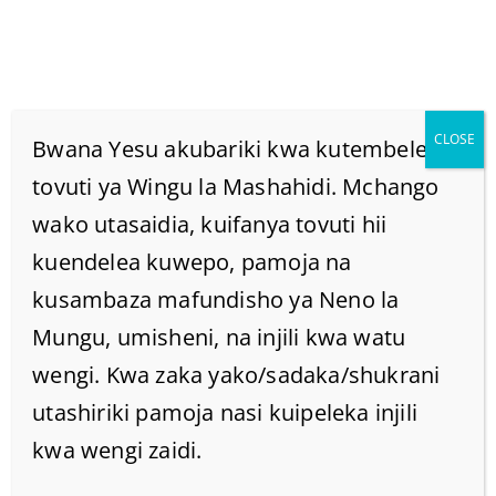
CLOSE
Bwana Yesu akubariki kwa kutembelea
tovuti ya Wingu la Mashahidi. Mchango
wako utasaidia, kuifanya tovuti hii
Tofauti Kati Ya
kuendelea kuwepo, pamoja na
Maandiko Na Neno Ni
kusambaza mafundisho ya Neno la
Mungu, umisheni, na injili kwa watu
Ipi?
wengi. Kwa zaka yako/sadaka/shukrani
utashiriki pamoja nasi kuipeleka injili
Home
/
Home
/
kwa wengi zaidi.
Tofauti kati ya maandiko na Neno ni ipi?