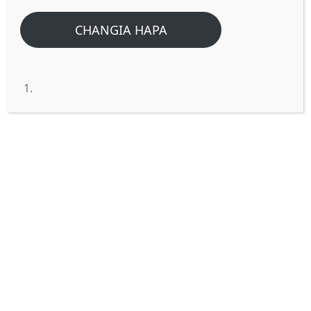
CHANGIA HAPA
Tofauti kati ya maandiko na
Neno ni ipi?
Wapo wanatofautisha maneno haya