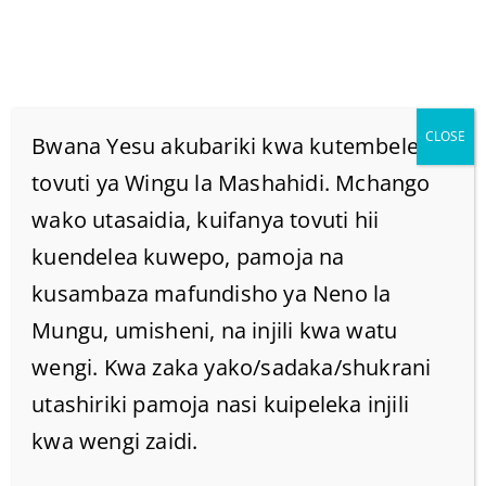
CLOSE
Bwana Yesu akubariki kwa kutembelea
tovuti ya Wingu la Mashahidi. Mchango
wako utasaidia, kuifanya tovuti hii
Kwa Maana Yule Mume
kuendelea kuwepo, pamoja na
Asiyeamini Hutakaswa
kusambaza mafundisho ya Neno la
Mungu, umisheni, na injili kwa watu
Katika Mkewe;
wengi. Kwa zaka yako/sadaka/shukrani
utashiriki pamoja nasi kuipeleka injili
Home
/
Home
/
kwa wengi zaidi.
Kwa maana yule mume asiyeamini hutakaswa katika
mkewe;