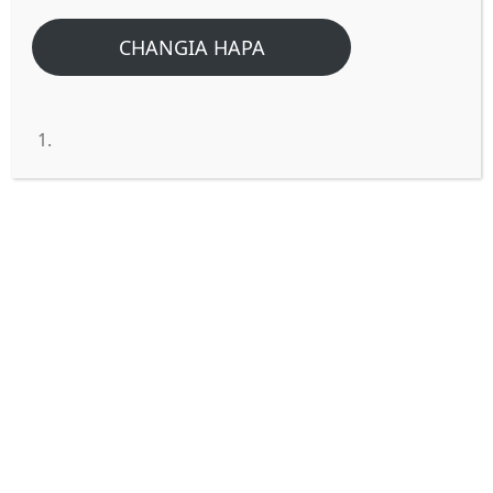
CHANGIA HAPA
Kwa maana yule mume
asiyeamini hutakaswa katika