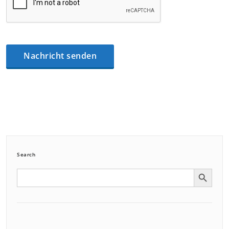
Search
Search Button
Search
for: