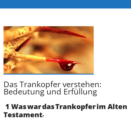
Das Trankopfer verstehen:
Bedeutung und Erfüllung
1
Was
war
das
Trankopfer
im Alten
.
Testament
?