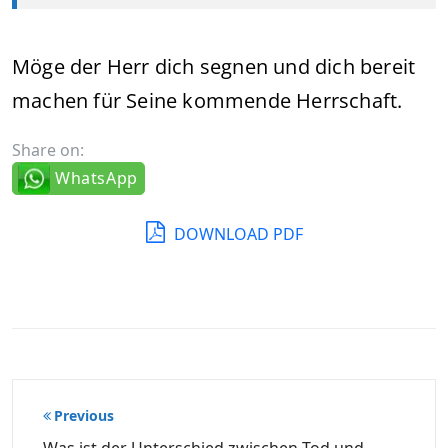
Möge der Herr dich segnen und dich bereit
machen für Seine kommende Herrschaft.
Share on:
WhatsApp
DOWNLOAD PDF
Beitragsnavigation
Previous
Was ist der Unterschied zwischen Tod und