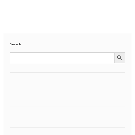
Search
Search Button
Search
for: