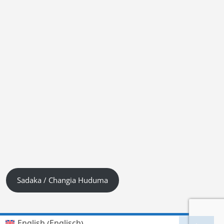
Sadaka / Changia Huduma
Englisch
English
(
)