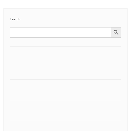
Search
Search Button
Search
for: