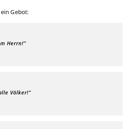
 ein Gebot:
em Herrn!“
lle Völker!“