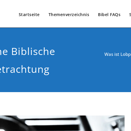
Startseite
Themenverzeichnis
Bibel FAQs
ne Biblische
Was ist Lobp
etrachtung