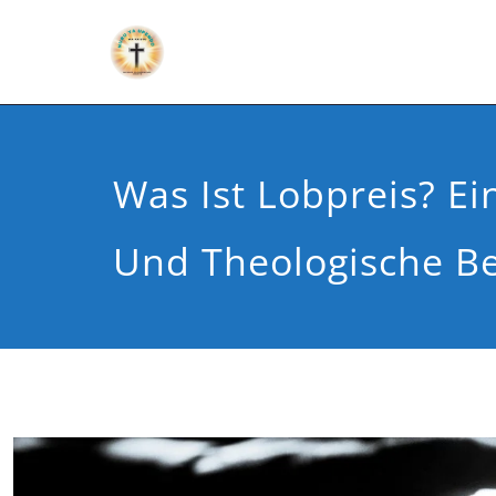
Was Ist Lobpreis? Ei
Und Theologische B