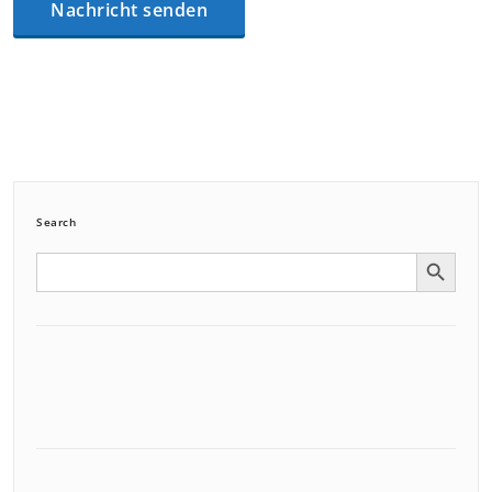
Search
Search Button
Search
for: