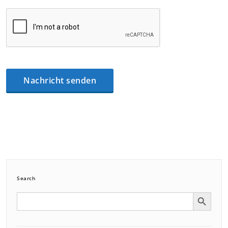
Search
Search Button
Search
for: