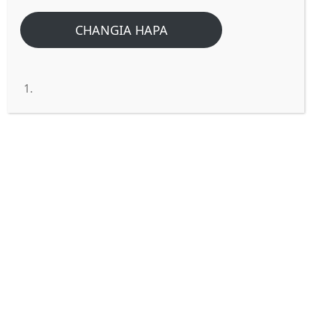
MCHUNGAJI.
CHANGIA HAPA
Home
/
Home
/
WALIKUWA WAMECHOKA NA KUTAWANYIKA KAMA
KONDOO WASIO NA MCHUNGAJI.