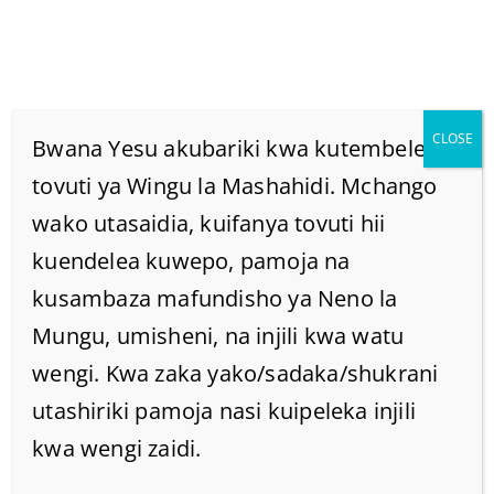
CLOSE
Bwana Yesu akubariki kwa kutembelea
tovuti ya Wingu la Mashahidi. Mchango
wako utasaidia, kuifanya tovuti hii
WALIKUWA
kuendelea kuwepo, pamoja na
WAMECHOKA NA
kusambaza mafundisho ya Neno la
Mungu, umisheni, na injili kwa watu
KUTAWANYIKA KAMA
wengi. Kwa zaka yako/sadaka/shukrani
utashiriki pamoja nasi kuipeleka injili
KONDOO WASIO NA
kwa wengi zaidi.