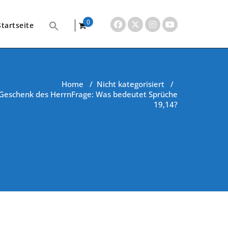
0
Startseite
items
Home
/
Nicht kategorisiert
/
n Geschenk des HerrnFrage: Was bedeutet Sprüche
19,14?