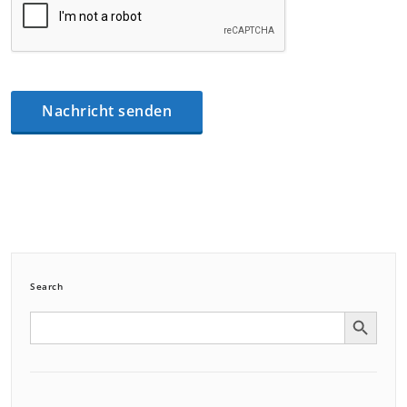
Search
Search Button
Search
for: