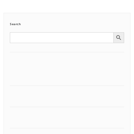
Search
Search Button
Search
for: