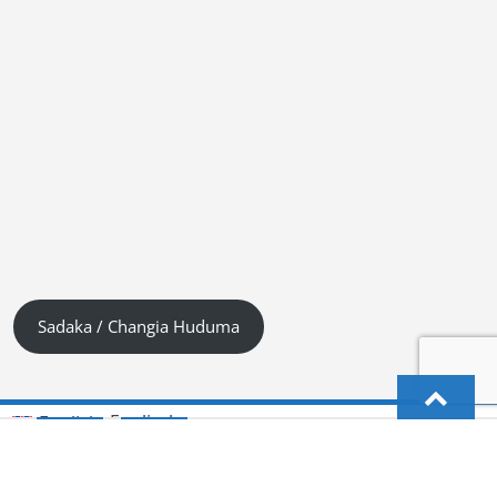
Sadaka / Changia Huduma
Englisch
English
(
)
Kiswahili (Tanzania)
Deutsch