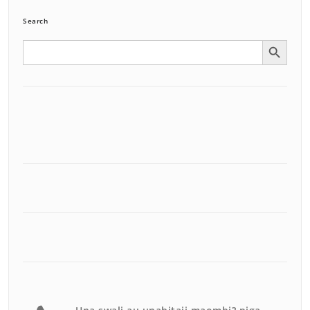
Search
Search Button
Search
for: