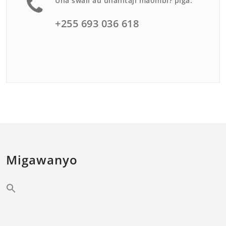
Una swali au unahitaji maombi? piga.
+255 693 036 618
Migawanyo