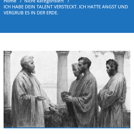
Home
/
Nicht kategorisiert
/
ICH HABE DEIN TALENT VERSTECKT. ICH HATTE ANGST UND
VERGRUB ES IN DER ERDE.