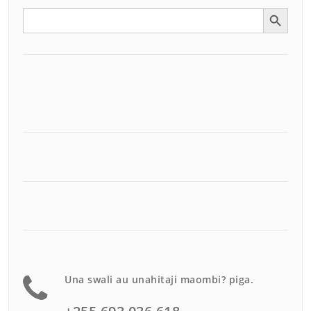
Search Button
Search
for:
Una swali au unahitaji maombi? piga.