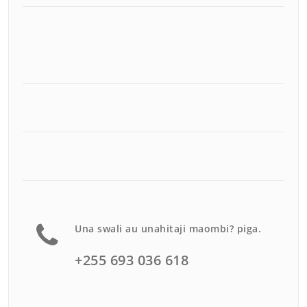
Una swali au unahitaji maombi? piga.
+255 693 036 618