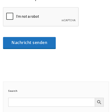
Search
Search Button
Search
for: