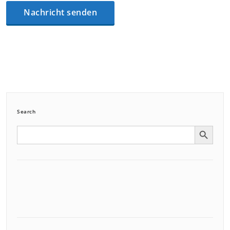
Search
Search Button
Search
for: