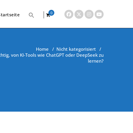
0
Startseite
items
Home
/
Nicht kategorisiert
/
richtig, von KI-Tools wie ChatGPT oder DeepSeek zu
lernen?