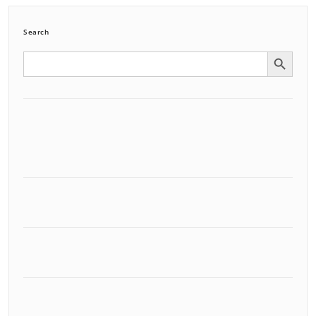
Search
Search Button
Search
for: