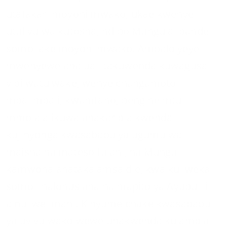
utafakari moyoni mwako, ukae kwenye
utulivu wa kutosha, ndipo Mungu alipande
somo lake moyoni mwako. Ambalo yeye
mwenyewe anajua litakuwenda kuwagusa
vipi watu wake, wenye changamoto
mbalimbali, kwamfano, pengine mtu
mmoja alikuwa anakaribia kwenda
kujinyonga kwasababu ya ugumu wa
maisha na mateso fulani, na Mungu
kamwona anataka amsaidie, kwa kuliweka
somo linalohusiana na mapito ya Ayubu ili
ainuliwe imani. Kinyume chake kwasababu
ya uvivu wako wewe unakwenda kuiambia