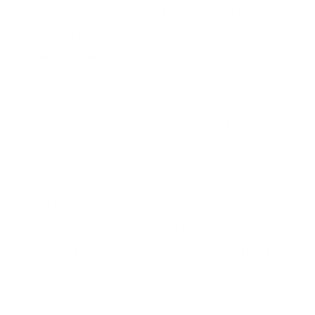
Hivyo kimsingi, ni chombo ambacho
kinatoa msaada mkubwa katika
ulimwengu wa sasa, na ndio ukweli
usiopingika..Kwasababu kinarahisisha
utafutaji wa taarifa. Lakini pamoja na hayo
haimaanishi kuwa kinatoa kwa ufasaha
wote.
Sasa tukija kwenye eneo la kiroho. Je ni
vema mkristo kwenda kuuliza AI, au
kuandaa maombi au masomo kupitia hiyo,
n.k.