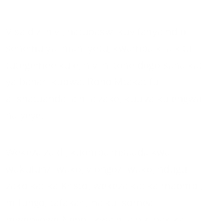
Visaidizi hivi, hatupaswi kuvifanya ndio
sehemu ya imani yetu, kwamba kila kitu
tutegemee kule, hivi ni tone dogo sana kati
ya bahari kubwa. Roho Mtakatifu
alishatuandalia njia zake, kuu za kujengwa
na yeye.
Wekeza zaidi, kuomba msaada kwa
wakufunzi wako, viongozi wako, ndugu
zako katika Kristo, wekeza katika maombi,
mifungo, tafakari, na kujisomea
mwenyewe Neno. kwa njia hizi hakika