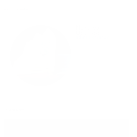
About the author
Nuru ya
Upendo
administrator
Related News