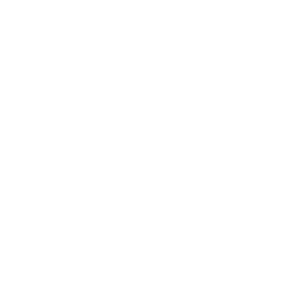
5 August 2026
0
TUMETOSHELEZWA KUWA WAHUDUMU WA AGANO JIPYA
By
Nuru ya Upendo
4 August 2026
0
PENDA KUHAKIKI MAMBO KABLA YA KUYAAMINI
By
Nuru ya Upendo