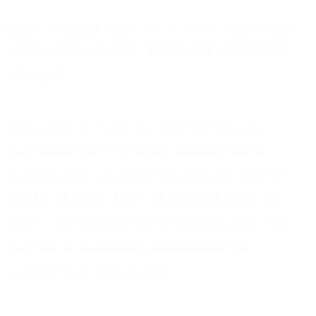
JIBU
: Ili kujibu swali hili ni vema, kutambua
mashine hizi za akili bandia (AI), zinafanya
kazi gani.
Kwa ufupi ni kuwa AI, inafanya kazi ya
kuchakata taarifa nyingi, kutoka katika
vyanzo vingi vilivyopo mitandaoni, mfano
vitabu, makala, sauti, machapisho n.k, na
hivyo inazichanganya taarifa hizo zote kwa
kuangalia muktadha unaofanana na
kuzifupisha, na kukujibu.