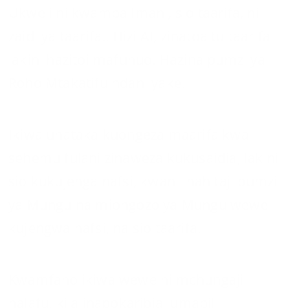
Ukweli ni kwamba Imani, sio taarifa, ni
zaidi ya taarifa.. Hizi AI, zinatoa tu taarifa
lakini hazitoi mafunuo. Hazina pumzi ya
Roho Mtakatifu ndani yake.
Ikiwa unataka kuongeza maarifa kwa
sehemu fulani zinaweza kukusaidia, lakini
sio kukujenga nafsi, kwani inahitaji pumzi
ya Mungu na miongozo ya Mungu wewe
kujengwa nafsi, na sio taarifa.
Kwamfano ikiwa wewe ni mchungaji
halafu, kila inapokaribia jumapili