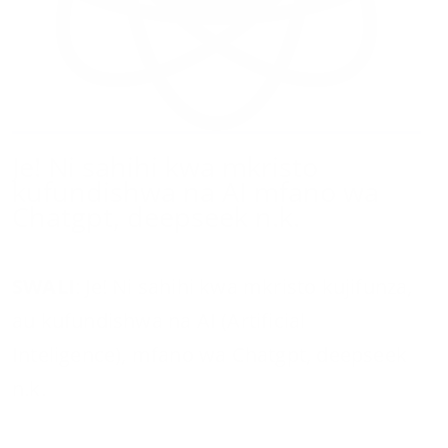
Je! Ni sahihi kwa mkristo
kufundishwa na AI mfano wa
Chatgpt, deepseek n.k.
SWALI
: Je! Ni sahihi kwa mkristo kujifunza,
au kufundishwa na AI (Artificial
Inteligence), mfano wa Chatgpt, deepseek
n.k.