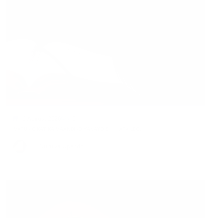
6 August 2026
0
MATUKIO KATIKA MAANDIKO YANAYOISHI HATA LEO.
By
Nuru ya Upendo