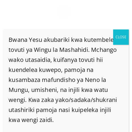
CLOSE
Bwana Yesu akubariki kwa kutembelea
tovuti ya Wingu la Mashahidi. Mchango
wako utasaidia, kuifanya tovuti hii
Je! Ni Sahihi Kwa
kuendelea kuwepo, pamoja na
Mkristo Kufundishwa
kusambaza mafundisho ya Neno la
Mungu, umisheni, na injili kwa watu
Na AI Mfano Wa
wengi. Kwa zaka yako/sadaka/shukrani
utashiriki pamoja nasi kuipeleka injili
Chatgpt, Deepseek N.k.
kwa wengi zaidi.