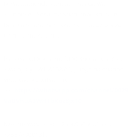
Ikiwa utapenda kupata msaada wa
kumpokea Yesu maishani mwako bure,
Basi wasiliana nasi kwa namba uzionazo
chini ya makala hii.
Pia kwa kupokea mafundisho ya kila siku
kwa njia ya WHATSAPP, jiunge na channel
yetu kwa kubofya link hii
>>
https://whatsapp.com/channel/0029
VaBVhuA3WHTbKoz8jx10
Kwa mawasiliano: +255693036618 au
+255789001312