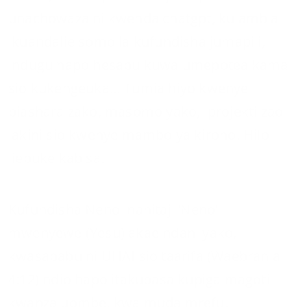
unachowaza ni kwenda chatgpt, kuiambia
ikuandalie somo la kufundisha jumapili,
ndugu hapo hesabu kuwa umepotea kama
sio kukengeuka… Tumia hiyo kwenye
biashara zako, masomo yako, projekti zao
lakini sio kwenye mambo ya kiroho. Hilo
liepuke kabisa.
Kufundisha Neno inahitaji ‘Neno’
mwenyewe (Yesu) akae ndani yako,
kwasababu ni UHAI sio taarifa (Waebrania
4:12) ndio hapo itakupasa kupiga magoti
kwanza uombe, kwa muda mrefu,