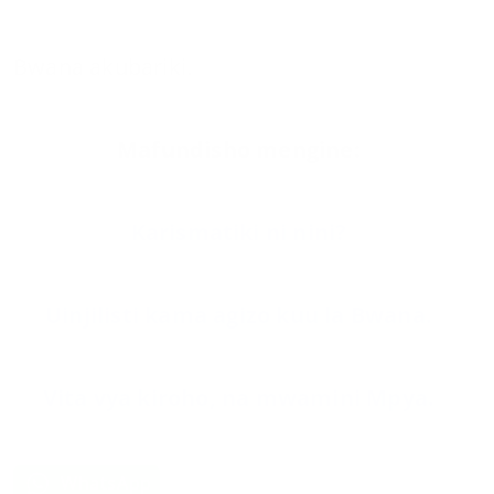
Bwana akubariki.
Mafundisho mengine:
Karismatiki ni nini?
Uinjilisti kama agizo kuu la Bwana.
Vita vya kiroho, na mwamini Mpya.
Share on:
WhatsApp