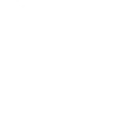
Una swali au unahitaji maombi?
piga.
+255 693 036 618