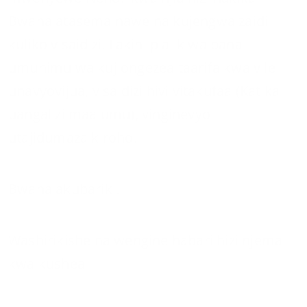
Bwana atasema nawe na kujengwa zaidi
kuliko visaidizi. Lakini pia ikiwa pana
umuhimu wa kujiongezea taarifa kwa vile
unavyovijua, visaidizi hivi vitakufaa (Katika
uangalizi maalumu), vinginevyo
utajidumaza kiroho.
Bwana akubariki.
Washirikishe na wengine habari hizi njema
kwa kushea