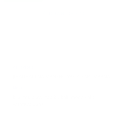
DOWNLOAD PDF
Post
Previous
navigation
JIHADHARI NA MANENO YASIYO NA MAANA
Next
kila mtu alaye zabibu kali, meno yake
yatatiwa ganzi