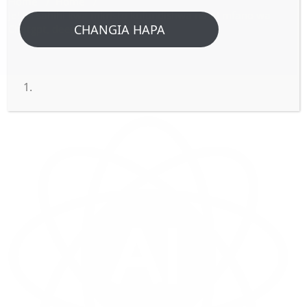
Home
/
Home
/
Je! Ni sahihi kwa mkristo kufundishwa na AI mfano wa
CHANGIA HAPA
Chatgpt, deepseek n.k.