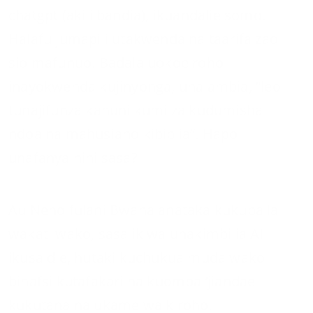
chatgpt (akili bandia), ikuandalie somo.
Halafu jumapili utakwenda na taarifa zao
sio mafunuo. Badala uokoe roho
inayokwenda kujinyonga, unaiambia, “leo
tunajifunza kanuni kumi za kudumisha
ndoa na mahusiano kibiblia”. Hapo
unafanya nini sasa?
Au Neno fulani Bwana anataka kukupa la
wakati wako, sasa ikiwa unakimbilia AI
ikusaidie, hutaki kuchukua muda wako
binafsi kutafakari na kuomba ‘jiandae
kukutana na ukame wa kiroho.