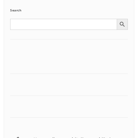
Search
Search Button
Search
for: