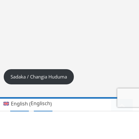
Sadaka / Changia Huduma
Englisch
English
(
)
Kiswahili (Tanzania)
Deutsch
Hindi
हिन्दी
(
)