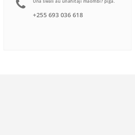
Una swali au unahitaji maombi? piga.
+255 693 036 618