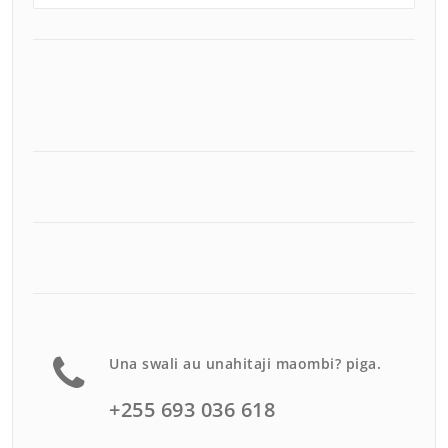
Una swali au unahitaji maombi? piga.
+255 693 036 618