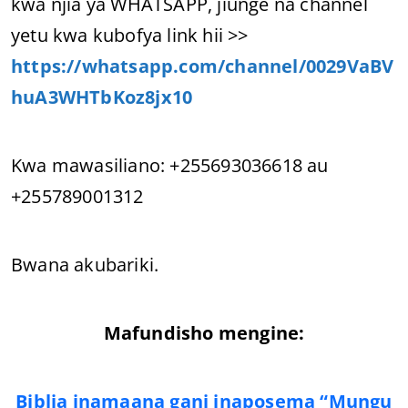
kwa njia ya WHATSAPP, jiunge na channel
yetu kwa kubofya link hii >>
https://whatsapp.com/channel/0029VaBV
huA3WHTbKoz8jx10
Kwa mawasiliano: +255693036618 au
+255789001312
Bwana akubariki.
Mafundisho mengine:
Biblia inamaana gani inaposema “Mungu