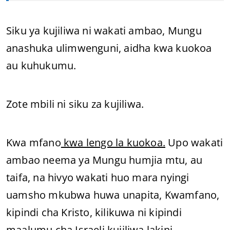
Siku ya kujiliwa ni wakati ambao, Mungu
anashuka ulimwenguni, aidha kwa kuokoa
au kuhukumu.
Zote mbili ni siku za kujiliwa.
Kwa mfano
kwa lengo la kuokoa.
Upo wakati
ambao neema ya Mungu humjia mtu, au
taifa, na hivyo wakati huo mara nyingi
uamsho mkubwa huwa unapita, Kwamfano,
kipindi cha Kristo, kilikuwa ni kipindi
maalumu cha Israeli kujiliwa lakini