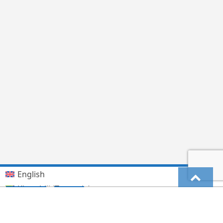
English
Kiswahili (Tanzania)
German
Deutsch
(
)
हिन्दी