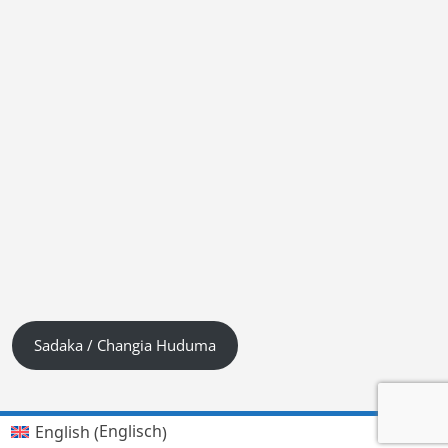
Sadaka / Changia Huduma
Englisch
English
(
)