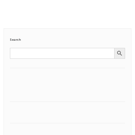
Search
Search Button
Search
for: