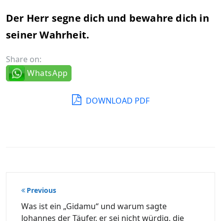
Der Herr segne dich und bewahre dich in
seiner Wahrheit.
Share on:
WhatsApp
DOWNLOAD PDF
Beitragsnavigation
Previous
Was ist ein „Gidamu“ und warum sagte
Johannes der Täufer, er sei nicht würdig, die