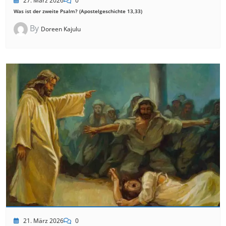
27. März 2026
0
Was ist der zweite Psalm? (Apostelgeschichte 13,33)
By
Doreen Kajulu
21. März 2026
0