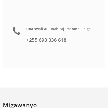
Una swali au unahitaji maombi? piga.
+255 693 036 618
Migawanyo