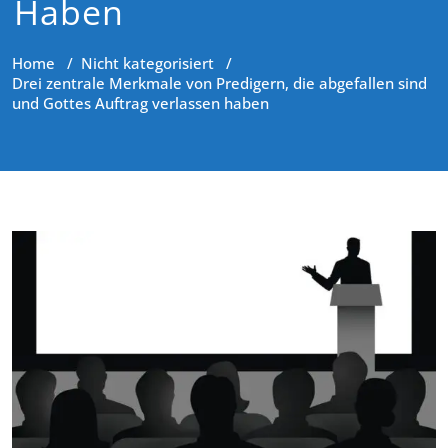
Haben
Home
/
Nicht kategorisiert
/
Drei zentrale Merkmale von Predigern, die abgefallen sind
und Gottes Auftrag verlassen haben