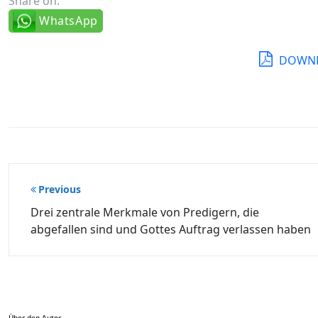
Share on:
WhatsApp
DOWNL
Beitragsnavigation
Previous
Drei zentrale Merkmale von Predigern, die
abgefallen sind und Gottes Auftrag verlassen haben
Über den Autor