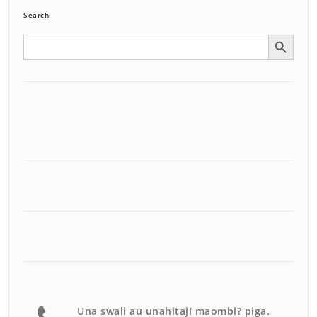
Search
Search Button
Search
for:
Una swali au unahitaji maombi? piga.