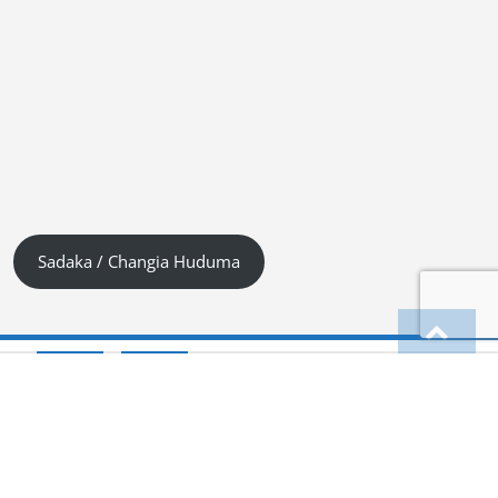
Sadaka / Changia Huduma
English
Kiswahili (Tanzania)
German
Deutsch
(
)
हिन्दी