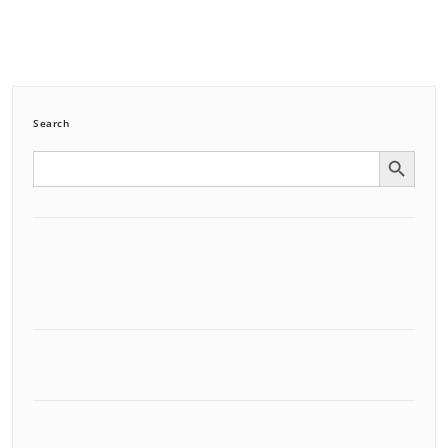
Search
Search Button
Search
for: