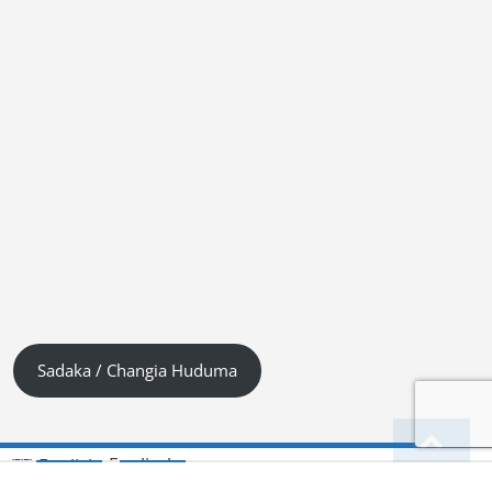
Sadaka / Changia Huduma
Englisch
English
(
)