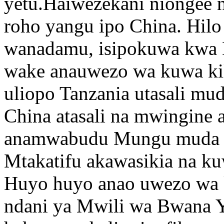
yetu.Haiwezekani niongee 
roho yangu ipo China. Hilo
wanadamu, isipokuwa kwa 
wake anauwezo wa kuwa ki
uliopo Tanzania utasali mu
China atasali na mwingine 
anamwabudu Mungu muda h
Mtakatifu akawasikia na k
Huyo huyo anao uwezo wa 
ndani ya Mwili wa Bwana Y