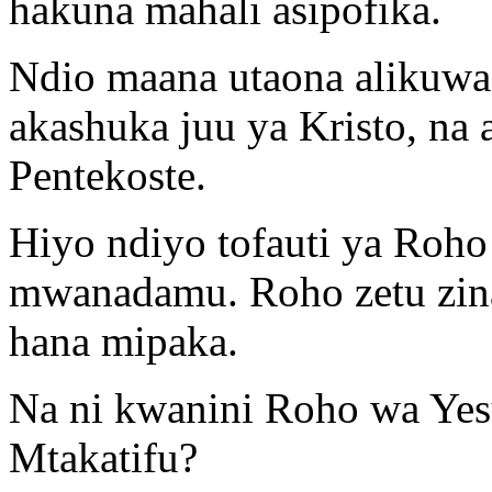
hakuna mahali asipofika.
Ndio maana utaona alikuwa 
akashuka juu ya Kristo, na a
Pentekoste.
Hiyo ndiyo tofauti ya Roh
mwanadamu. Roho zetu zin
hana mipaka.
Na ni kwanini Roho wa Yes
Mtakatifu?