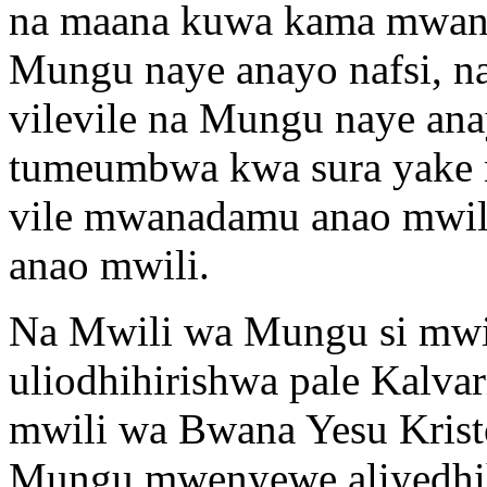
na maana kuwa kama mwana
Mungu naye anayo nafsi, 
vilevile na Mungu naye a
tumeumbwa kwa sura yake 
vile mwanadamu anao mwil
anao mwili.
Na Mwili wa Mungu si mwin
uliodhihirishwa pale Kalvar
mwili wa Bwana Yesu Kristo
Mungu mwenyewe aliyedhih