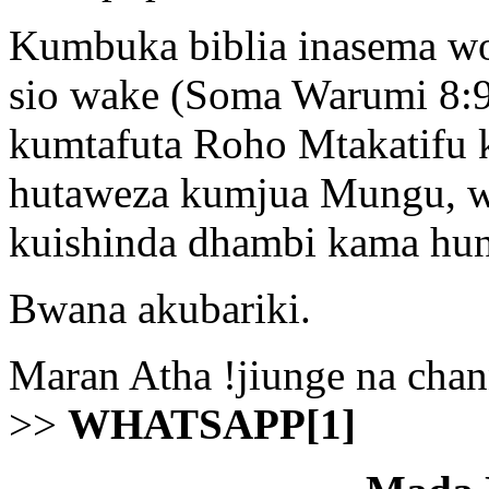
Kumbuka biblia inasema wo
sio wake (Soma Warumi 8:9)
kumtafuta Roho Mtakatifu 
hutaweza kumjua Mungu, w
kuishinda dhambi kama hun
Bwana akubariki.
Maran Atha !jiunge na cha
>>
WHATSAPP[1]