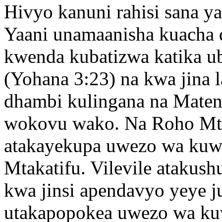
Hivyo kanuni rahisi sana
Yaani unamaanisha kuacha 
kwenda kubatizwa katika uba
(Yohana 3:23) na kwa jina l
dhambi kulingana na Matend
wokovu wako. Na Roho Mtak
atakayekupa uwezo wa kuwa
Mtakatifu. Vilevile atakus
kwa jinsi apendavyo yeye 
utakapopokea uwezo wa ku