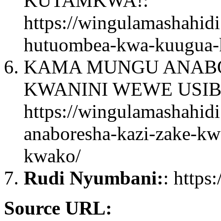
KUTAMKWA!:
https://wingulamashahidi
hutuombea-kwa-kuugua-
KAMA MUNGU ANABO
KWANINI WEWE USIB
https://wingulamashahid
anaboresha-kazi-zake-kw
kwako/
Rudi Nyumbani:
: https
Source URL: