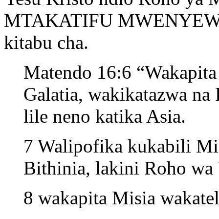
MTAKATIFU MWENYEWE. Tun
kitabu cha.
Matendo 16:6 “Wakapita k
Galatia, wakikatazwa na 
lile neno katika Asia.
7 Walipofika kukabili Mi
Bithinia, lakini Roho w
8 wakapita Misia wakate