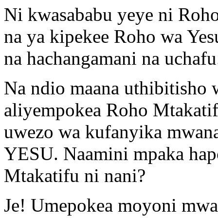
Ni kwasababu yeye ni Roho 
na ya kipekee Roho wa Yesu
na hachangamani na uchafu
Na ndio maana uthibitisho
aliyempokea Roho Mtakati
uwezo wa kufanyika mwan
YESU. Naamini mpaka hap
Mtakatifu ni nani?
Je! Umepokea moyoni mwak