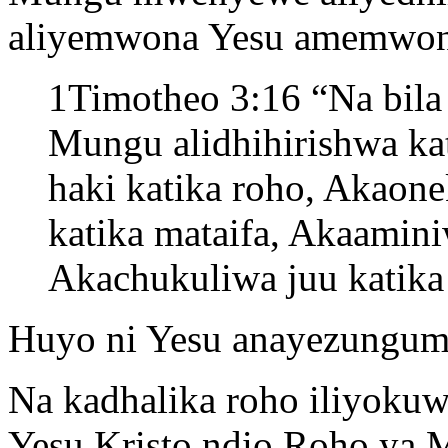
aliyemwona Yesu amemwo
1Timotheo 3:16 “Na bila 
Mungu alidhihirishwa ka
haki katika roho, Akaon
katika mataifa, Akaamin
Akachukuliwa juu katika
Huyo ni Yesu anayezungum
Na kadhalika roho iliyoku
Yesu Kristo ndio Roho ya