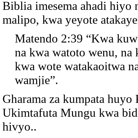
Biblia imesema ahadi hiyo n
malipo, kwa yeyote atakay
Matendo 2:39 “Kwa kuwa a
na kwa watoto wenu, na 
kwa wote watakaoitwa 
wamjie”.
Gharama za kumpata huyo Ro
Ukimtafuta Mungu kwa bidi
hivyo..