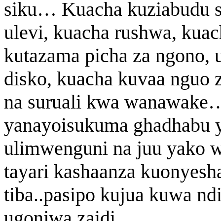
siku… Kuacha kuziabudu s
ulevi, kuacha rushwa, kuac
kutazama picha za ngono, 
disko, kuacha kuvaa nguo 
na suruali kwa wanawake
yanayoisukuma ghadhabu 
ulimwenguni na juu yako
tayari kashaanza kuonyesha 
tiba..pasipo kujua kuwa nd
ugonjwa zaidi..