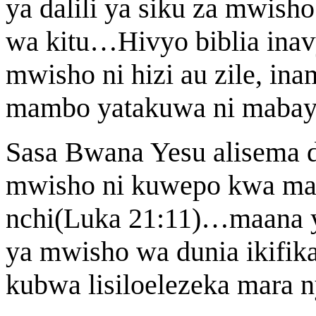
ya dalili ya siku za mwis
wa kitu…Hivyo biblia inav
mwisho ni hizi au zile, i
mambo yatakuwa ni mabaya
Sasa Bwana Yesu alisema d
mwisho ni kuwepo kwa ma
nchi(Luka 21:11)…maana 
ya mwisho wa dunia ikifik
kubwa lisiloelezeka mara nyi