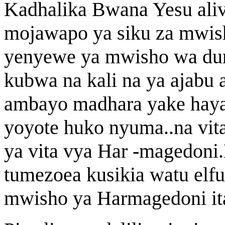
Kadhalika Bwana Yesu aliv
mojawapo ya siku za mwis
yenyewe ya mwisho wa duni
kubwa na kali na ya ajabu
ambayo madhara yake haya
yoyote huko nyuma..na vita
ya vita vya Har -magedoni.
tumezoea kusikia watu elf
mwisho ya Harmagedoni ita