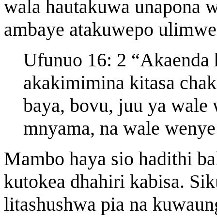
wala hautakuwa unapona w
ambaye atakuwepo ulimwe
Ufunuo 16: 2 “Akaenda
akakimimina kitasa chak
baya, bovu, juu ya wale
mnyama, na wale wenye 
Mambo haya sio hadithi ba
kutokea dhahiri kabisa. Si
litashushwa pia na kuwau