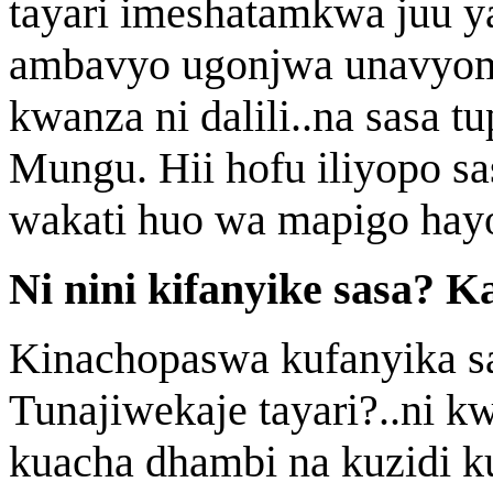
tayari imeshatamkwa juu y
ambavyo ugonjwa unavyomw
kwanza ni dalili..na sasa t
Mungu. Hii hofu iliyopo sas
wakati huo wa mapigo hay
Ni nini kifanyike sasa? Ka
Kinachopaswa kufanyika sa
Tunajiwekaje tayari?..ni k
kuacha dhambi na kuzidi k