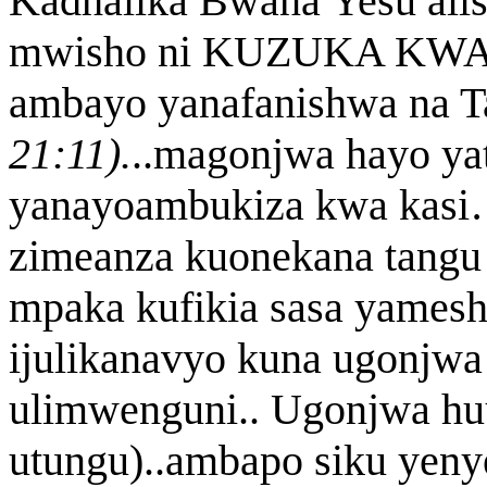
Kadhalika Bwana Yesu alise
mwisho ni KUZUKA K
ambayo yanafanishwa na Ta
21:11).
..magonjwa hayo ya
yanayoambukiza kwa kasi
zimeanza kuonekana tangu
mpaka kufikia sasa yames
ijulikanavyo kuna ugonjwa
ulimwenguni.. Ugonjwa huu
utungu)..ambapo siku yen