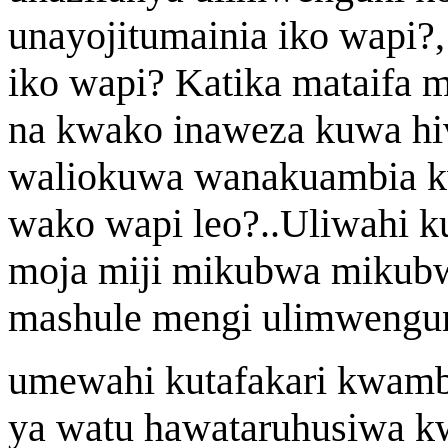
unayojitumainia iko wapi?,
iko wapi? Katika mataifa
na kwako inaweza kuwa hiv
waliokuwa wanakuambia kw
wako wapi leo?..Uliwahi k
moja miji mikubwa mikubw
mashule mengi ulimwengu
umewahi kutafakari kwamba
ya watu hawataruhusiwa k