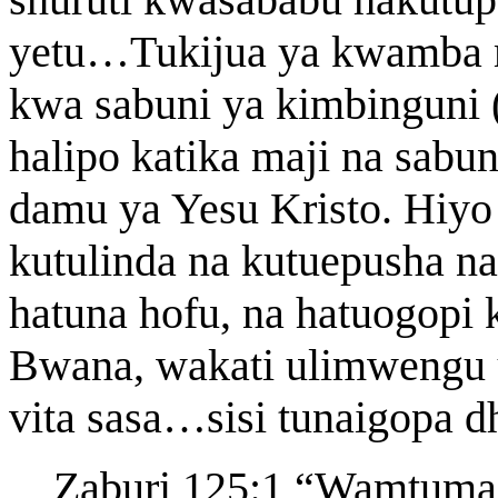
yetu…Tukijua ya kwamba m
kwa sabuni ya kimbinguni 
halipo katika maji na sabun
damu ya Yesu Kristo. Hiyo
kutulinda na kutuepusha 
hatuna hofu, na hatuogop
Bwana, wakati ulimwengu 
vita sasa…sisi tunaigopa d
Zaburi 125:1 “Wamtuma