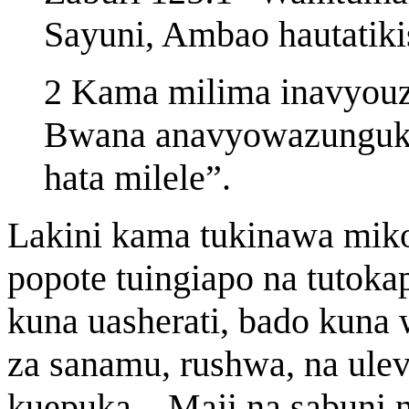
Sayuni, Ambao hautatiki
2 Kama milima inavyou
Bwana anavyowazunguka
hata milele”.
Lakini kama tukinawa mik
popote tuingiapo na tutok
kuna uasherati, bado kuna w
za sanamu, rushwa, na ule
kuepuka…Maji na sabuni n