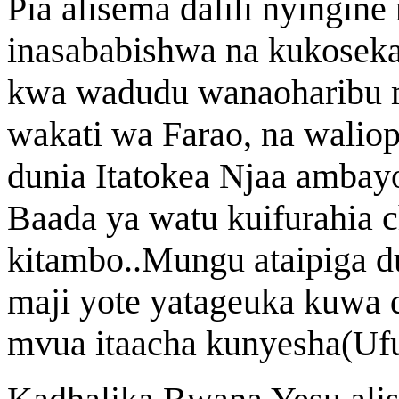
Pia alisema dalili nyingine
inasababishwa na kukosek
kwa wadudu wanaoharibu m
wakati wa Farao, na waliop
dunia Itatokea Njaa amba
Baada ya watu kuifurahia
kitambo..Mungu ataipiga d
maji yote yatageuka kuwa d
mvua itaacha kunyesha(Ufu