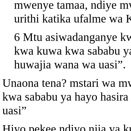
mwenye tamaa, ndiye mw
urithi katika ufalme wa 
6 Mtu asiwadanganye k
kwa kuwa kwa sababu ya
huwajia wana wa uasi”.
Unaona tena? mstari wa m
kwa sababu ya hayo hasir
uasi”
Hiyo pekee ndiyo njia ya k