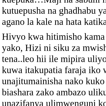
kutuepusha na ghadhabu 
agano la kale na hata katik
Hivyo kwa hitimisho kama
yako, Hizi ni siku za mwis
tena..leo hii ile mipira ul
kuwa itakupatia faraja iko
unajitumainisha nako kuko
biashara zako ambazo ulik
unazifanya ulimwenguni ko