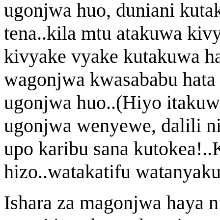
ugonjwa huo, duniani kuta
tena..kila mtu atakuwa kiv
kivyake vyake kutakuwa ha
wagonjwa kwasababu hata
ugonjwa huo..(Hiyo itakuwa 
ugonjwa wenyewe, dalili n
upo karibu sana kutokea!.
hizo..watakatifu watanyak
Ishara za magonjwa haya 