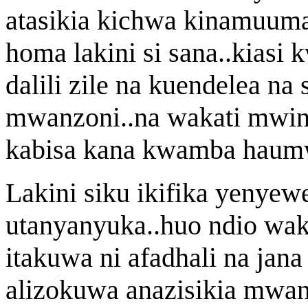
atasikia kichwa kinamuuma 
homa lakini si sana..kias
dalili zile na kuendelea na
mwanzoni..na wakati mwing
kabisa kana kwamba haum
Lakini siku ikifika yenye
utanyanyuka..huo ndio wak
itakuwa ni afadhali na jana
alizokuwa anazisikia mw