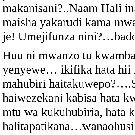
makanisani?..Naam Hali i
maisha yakarudi kama mwanz
je! Umejifunza nini?…bado 
Huu ni mwanzo tu kwamba 
yenyewe… ikifika hata hii
mahubiri haitakuwepo?….S
haiwezekani kabisa hata kw
mtu wa kukuhubiria, hata 
halitapatikana…wanaohusi