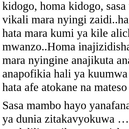
kidogo, homa kidogo, sasa 
vikali mara nyingi zaidi..
hata mara kumi ya kile ali
mwanzo..Homa inajizidish
mara nyingine anajikuta ana
anapofikia hali ya kuumwa
hata afe atokane na mateso
Sasa mambo hayo yanafana
ya dunia zitakavyokuwa …