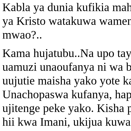
Kabla ya dunia kufikia ma
ya Kristo watakuwa wamen
mwao?..
Kama hujatubu..Na upo taya
uamuzi unaoufanya ni wa b
uujutie maisha yako yote k
Unachopaswa kufanya, hap
ujitenge peke yako. Kisha p
hii kwa Imani, ukijua kuw