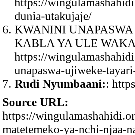
https://wingulamashahid
dunia-utakujaje/
KWANINI UNAPASWA 
KABLA YA ULE WAKAT
https://wingulamashahid
unapaswa-ujiweke-tayari-
Rudi Nyumbaani:
: http
Source URL:
https://wingulamashahidi.o
matetemeko-ya-nchi-njaa-na