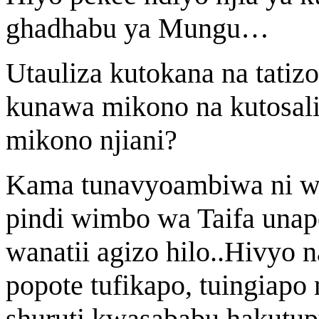
ghadhabu ya Mungu…
Utauliza kutokana na tatizo 
kunawa mikono na kutosal
mikono njiani?
Kama tunavyoambiwa ni wa
pindi wimbo wa Taifa una
wanatii agizo hilo..Hivyo 
popote tufikapo, tuingiapo 
shuruti kwasababu hakutup