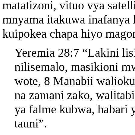
matatizoni, vituo vya sate
mnyama itakuwa inafanya ka
kuipokea chapa hiyo magon
Yeremia 28:7 “Lakini lisi
nilisemalo, masikioni 
wote, 8 Manabii waliok
na zamani zako, walitabir
ya falme kubwa, habari y
tauni”.