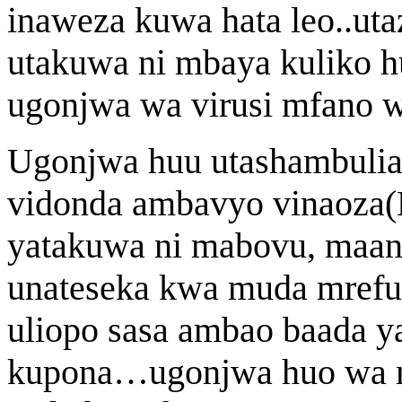
inaweza kuwa hata leo..u
utakuwa ni mbaya kuliko 
ugonjwa wa virusi mfano 
Ugonjwa huu utashambulia 
vidonda ambavyo vinaoza(
yatakuwa ni mabovu, maana
unateseka kwa muda mrefu.
uliopo sasa ambao baada y
kupona…ugonjwa huo wa ma