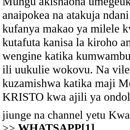
Mungu akishaona umegeuka
anaipokea na atakuja ndani
kufanya makao ya milele kw
kutafuta kanisa la kiroho 
wengine katika kumwambud
ili uukulie wokovu. Na vile
kuzamishwa katika maji M
KRISTO kwa ajili ya ondol
jiunge na channel yetu Kw
>>
WHATSAPP[1]